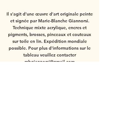
Il s'agit d'une œuvre d'art originale peinte
et signée par Marie-Blanche Giannorsi.
Technique mixte acrylique, encres et
pigments, brosses, pinceaux et couteaux
sur toile en lin.
Expédition mondiale
possible.
Pour plus d'informations sur le
tableau veuillez contacter
mbgiannorsi@gmail.com
Si vous commandez le tableau avec le
cadre, veuillez voir
plus de détails ici
.