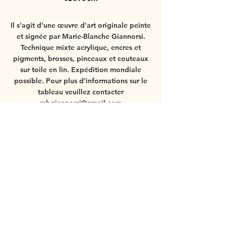
Il s'agit d'une œuvre d'art originale peinte
et signée par Marie-Blanche Giannorsi.
Technique mixte acrylique, encres et
pigments, brosses, pinceaux et couteaux
sur toile en lin.
Expédition mondiale
possible.
Pour plus d'informations sur le
tableau veuillez contacter
mbgiannorsi@gmail.com
Si vous commandez le tableau avec le
cadre, veuillez voir
plus de détails ici
.