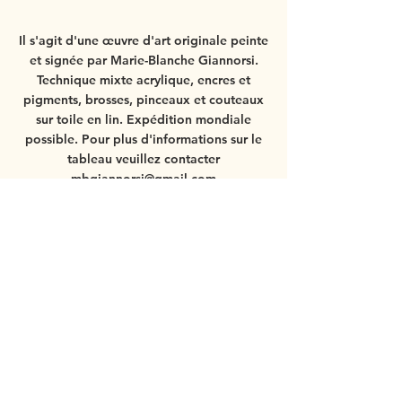
Il s'agit d'une œuvre d'art originale peinte
et signée par Marie-Blanche Giannorsi.
Technique mixte acrylique, encres et
pigments, brosses, pinceaux et couteaux
sur toile en lin.
Expédition mondiale
possible.
Pour plus d'informations sur le
tableau veuillez contacter
mbgiannorsi@gmail.com
Si vous commandez le tableau avec le
cadre, veuillez voir
plus de détails ici
.